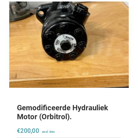
Gemodificeerde Hydrauliek
Motor (orbitrol).
Hydroliek motor OMPX80
€
200,00
€
305,00