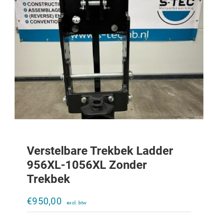
Verstelbare Trekbek Ladder
956XL-1056XL Zonder
Trekbek
Verstelbare trekbek Ladder 644-856
zonder trekbek
€
950,00
€
950,00