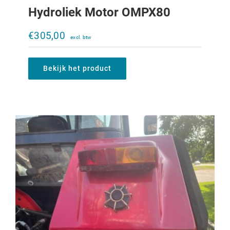
Hydroliek Motor OMPX80
Beschermkapje heffing IHC XL
SensOdraulic
€
305,00
€
75,00
Bekijk het product