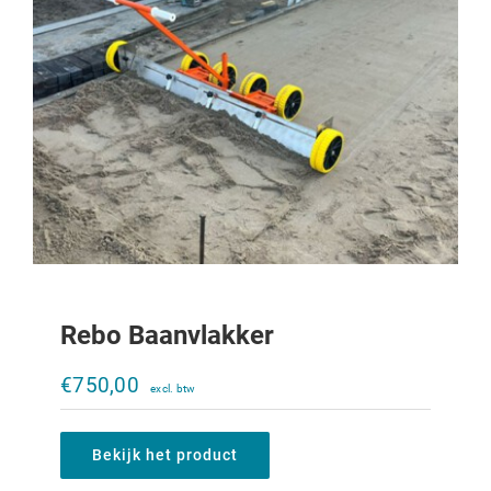
Rebo Baanvlakker
Kuilwals CP2900
€
750,00
€
8.750,00
Bekijk het product