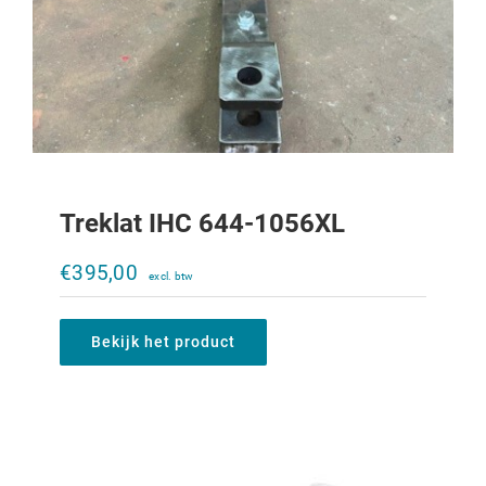
Treklat IHC 644-1056XL
Klapbare trekpen
€
395,00
€
10,00
Bekijk het product