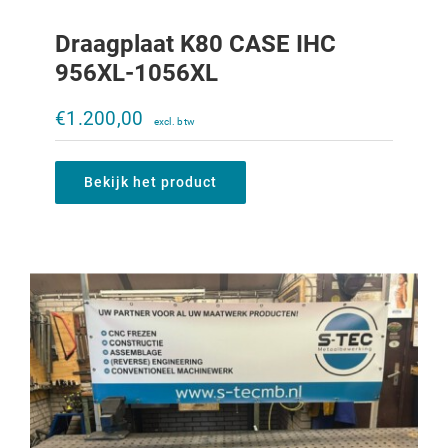
Draagplaat K80 CASE IHC
956XL-1056XL
Draagplaat K80 2x K50 CASE IHC 956XL-
1056XL
€
1.200,00
€
1.700,00
Bekijk het product