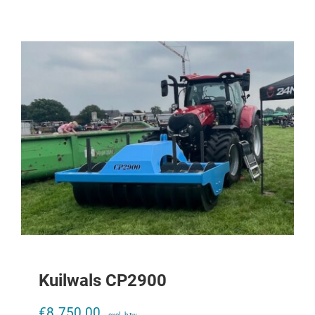
Kuilwals CP2900
Draagplaat K80 CASE IHC 956XL-
1056XL
€
8.750,00