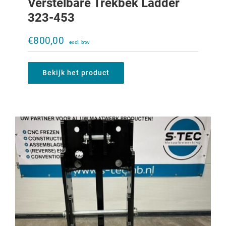
Verstelbare Trekbek Ladder
323-453
Verstelbare trekbek Ladder 956XL-
1056XL
€
800,00
€
1.310,00
Bekijk het product