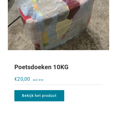
Poetsdoeken 10KG
Gemodificeerde Hydrauliek motor
(orbitrol).
€
20,00
€
200,00
Bekijk het product