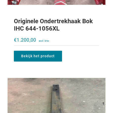
Originele Ondertrekhaak Bok
IHC 644-1056XL
Treklat IHC 644-1056XL
€
1.200,00
€
395,00
Bekijk het product