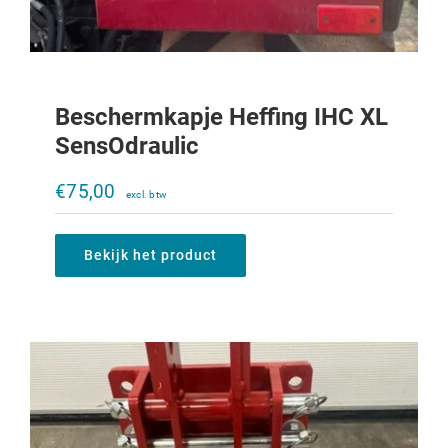
Beschermkapje Heffing IHC XL
SensOdraulic
Trekoog trekkertrek 323-933
€
75,00
€
200,00
Bekijk het product