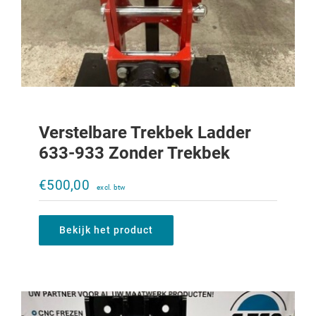
Verstelbare Trekbek Ladder
633-933 Zonder Trekbek
Verstelbare trekbek Ladder 956XL-
1056XL zonder trekbek
€
500,00
€
950,00
Bekijk het product