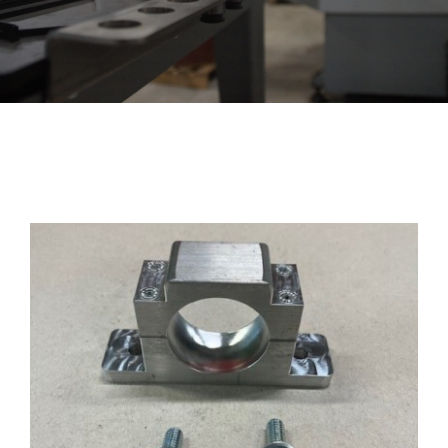
Contact
Midden lagersteun 4WD IHC
Winkelwagen
€
225,00