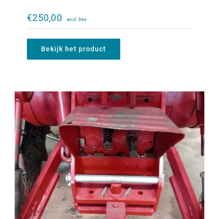
Originele ondertrekhaak bok IHC 644-
1056XL
€
250,00
€
1.200,00
Bekijk het product