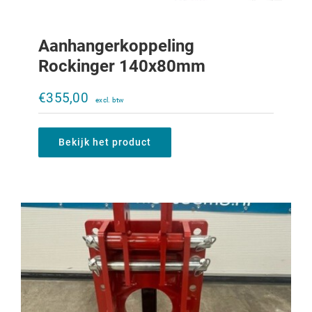
Aanhangerkoppeling
Rockinger 140x80mm
Verstelbare trekbek Ladder 633-933
zonder trekbek
€
355,00
€
500,00
Bekijk het product