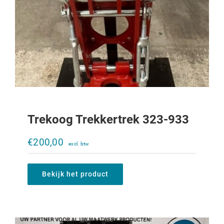
Trekoog Trekkertrek 323-933
Verstelbare trekbek Ladder 644-856
€
200,00
€
1.310,00
Bekijk het product