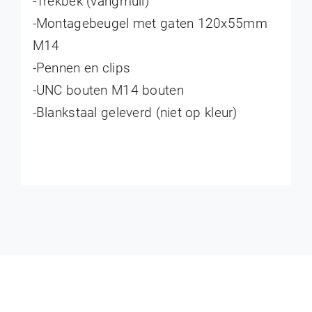
-Trekbek (vangmuil)
-Montagebeugel met gaten 120x55mm
M14
-Pennen en clips
-UNC bouten M14 bouten
-Blankstaal geleverd (niet op kleur)
Midden lagersteun 4WD IHC
€
225,00