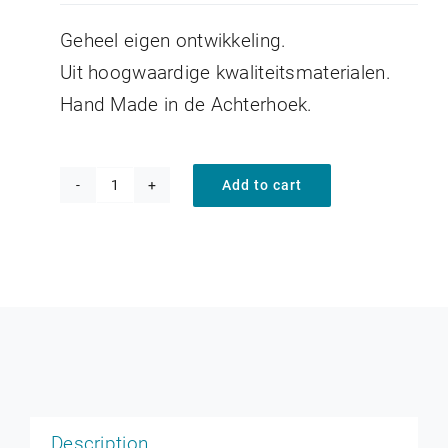
Geheel eigen ontwikkeling.
Uit hoogwaardige kwaliteitsmaterialen.
Hand Made in de Achterhoek.
Add to cart
Verstelbare
trekbek
Ladder
633-
933
quantity
Description