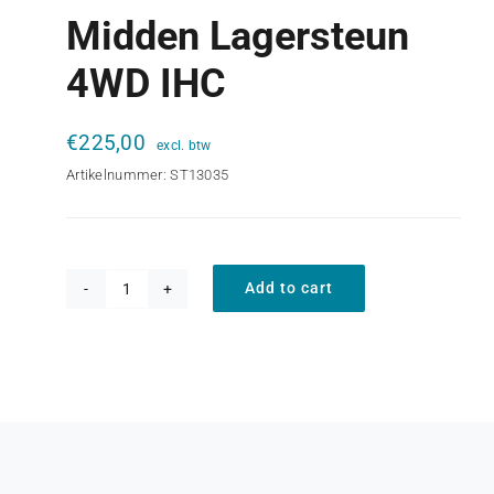
Midden Lagersteun
4WD IHC
€
225,00
Artikelnummer:
ST13035
Add to cart
Midden
lagersteun
4WD
IHC
quantity