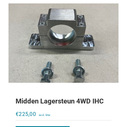
Midden Lagersteun 4WD IHC
K80 kogel en vergrendelingset
€
225,00
€
485,00