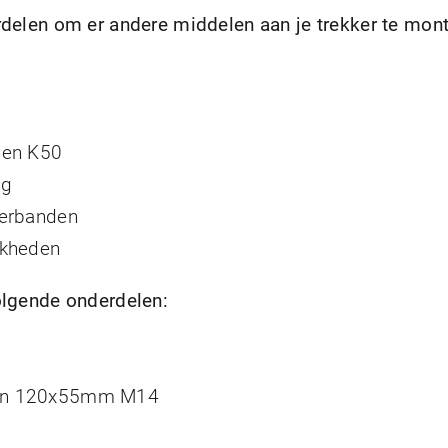
rdelen om er andere middelen aan je trekker te mon
gen K50
og
terbanden
jkheden
olgende onderdelen:
ten 120x55mm M14