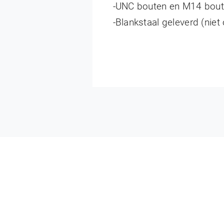
-UNC bouten en M14 bou
-Blankstaal geleverd (niet 
Midden lagersteun 4WD IHC
€
225,00