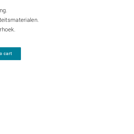
ng.
eitsmaterialen.
rhoek.
o cart