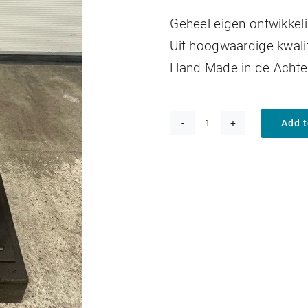
Geheel eigen ontwikkeli
Uit hoogwaardige kwalit
Hand Made in de Achte
Add t
Verstelbare
trekbek
Ladder
323-
453
quantity