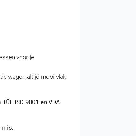
passen voor je
 de wagen altijd mooi vlak
m
TÜF ISO 9001 en VDA
m is.