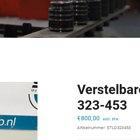
Verstelba
323-453
€
800,00
Artikelnummer:
STLD323453