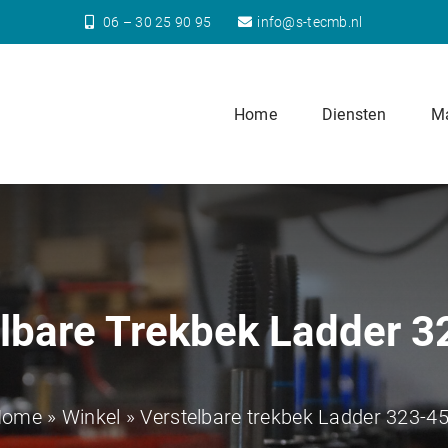
06 – 30 25 90 95
info@s-tecmb.nl
Home
Diensten
Ma
lbare Trekbek Ladder 
Home
»
Winkel
»
Verstelbare trekbek Ladder 323-4