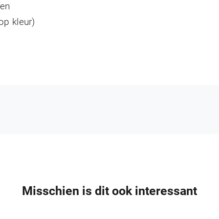
ten
op kleur)
K80 kogel en vergrendelingset
€
485,00
Misschien is dit ook interessant