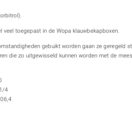
rbitrol).
l veel toegepast in de Wopa klauwbekapboxen.
 omstandigheden gebuikt worden gaan ze geregeld st
toren die zo uitgewisseld kunnen worden met de mee
0
 1/4
106,4