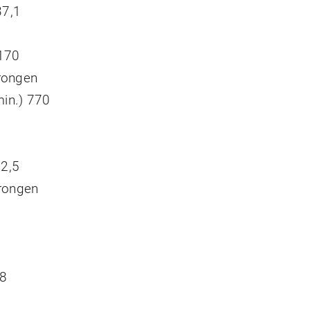
37,1
170
prongen
in.) 770
82,5
prongen
,8