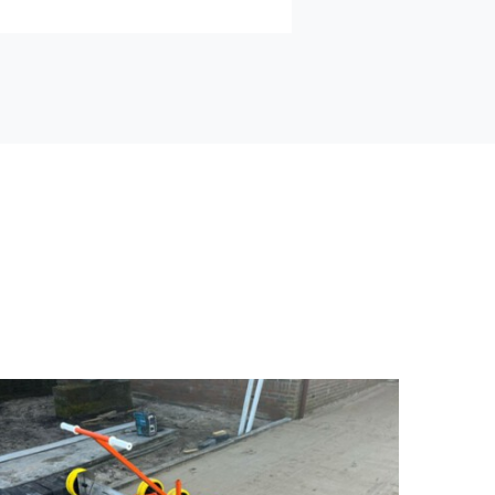
Rebo Baanvlakker
€
750,00