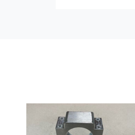
Midden lagersteun 4WD IHC
€
225,00