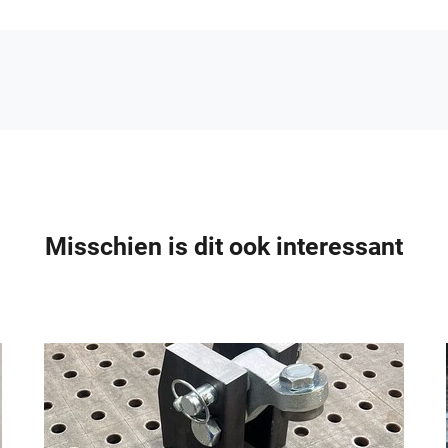
K80 kogel en vergrendelingset
€
485,00
Misschien is dit ook interessant