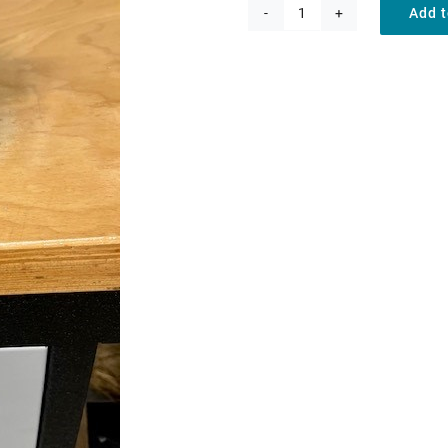
Add t
Hydroliek
motor
OMPX80
quantity