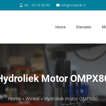
06 – 30 25 90 95
info@s-tecmb.nl
Home
Diensten
Ma
Hydroliek Motor OMPX8
Home
»
Winkel
»
Hydroliek motor OMPX80