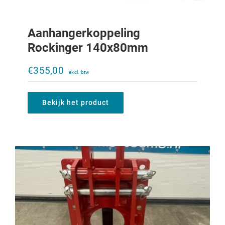
Aanhangerkoppeling
Rockinger 140x80mm
Verstelbare trekbek Ladder 633-933
zonder trekbek
€
355,00
€
500,00
Bekijk het product