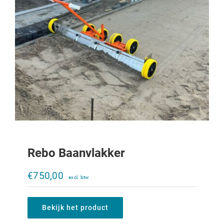
Rebo Baanvlakker
Kuilwals CP2900
€
750,00
€
8.750,00
Bekijk het product