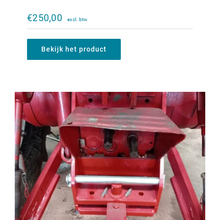
Originele ondertrekhaak bok IHC 644-
1056XL
€
250,00
€
1.200,00
Bekijk het product