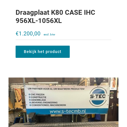
Draagplaat K80 CASE IHC
956XL-1056XL
Draagplaat K80 2x K50 CASE IHC 956XL-
1056XL
€
1.200,00
€
1.700,00
Bekijk het product