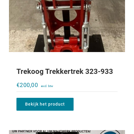
Trekoog Trekkertrek 323-933
Verstelbare trekbek Ladder 644-856
€
200,00
€
1.310,00
Bekijk het product