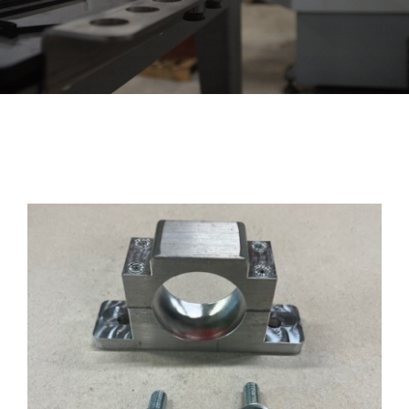
Contact
Midden lagersteun 4WD IHC
Winkelwagen
€
225,00