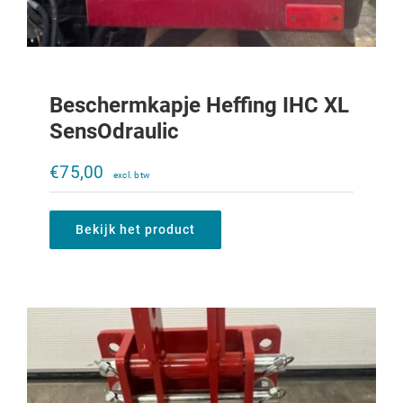
Beschermkapje Heffing IHC XL
SensOdraulic
Trekoog trekkertrek 323-933
€
75,00
€
200,00
Bekijk het product