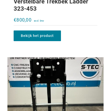
Verstelbare Trekbek Ladder
323-453
Verstelbare trekbek Ladder 956XL-
1056XL
€
800,00
€
1.310,00
Bekijk het product