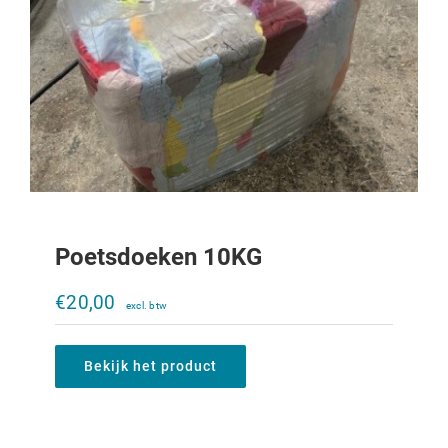
Poetsdoeken 10KG
Gemodificeerde Hydrauliek motor
(orbitrol).
€
20,00
€
200,00
Bekijk het product