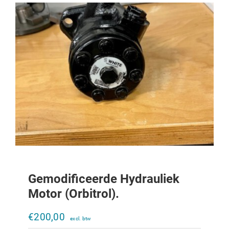
Gemodificeerde Hydrauliek
Motor (orbitrol).
Hydroliek motor OMPX80
€
200,00
€
305,00