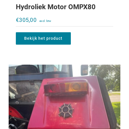
Hydroliek Motor OMPX80
Beschermkapje heffing IHC XL
SensOdraulic
€
305,00
€
75,00
Bekijk het product