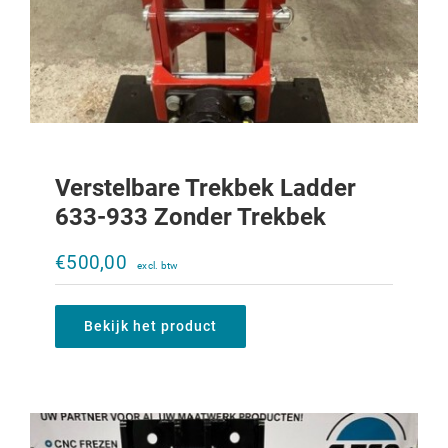
Verstelbare Trekbek Ladder
633-933 Zonder Trekbek
Verstelbare trekbek Ladder 956XL-
1056XL zonder trekbek
€
500,00
€
950,00
Bekijk het product