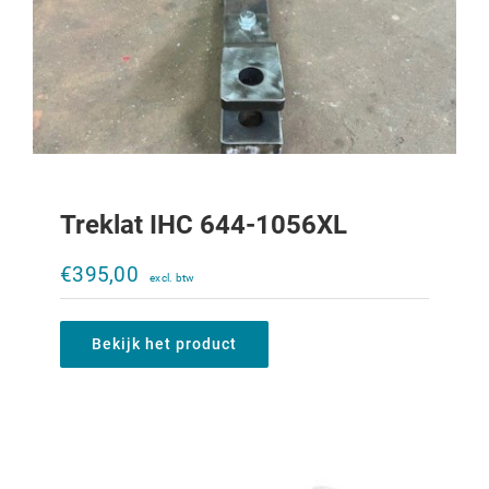
Treklat IHC 644-1056XL
Klapbare trekpen
€
395,00
€
10,00
Bekijk het product