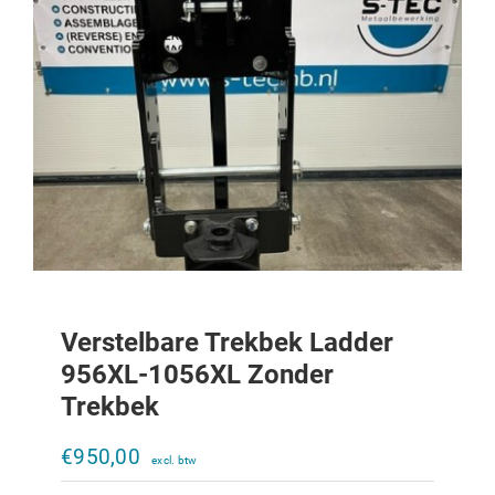
Verstelbare Trekbek Ladder
956XL-1056XL Zonder
Trekbek
Verstelbare trekbek Ladder 644-856
zonder trekbek
€
950,00
€
950,00