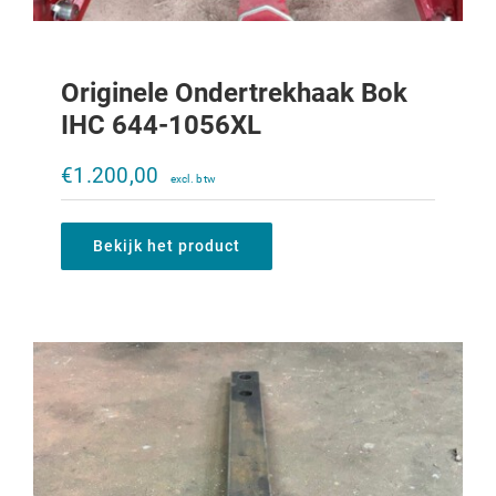
Originele Ondertrekhaak Bok
IHC 644-1056XL
Treklat IHC 644-1056XL
€
1.200,00
€
395,00
Bekijk het product