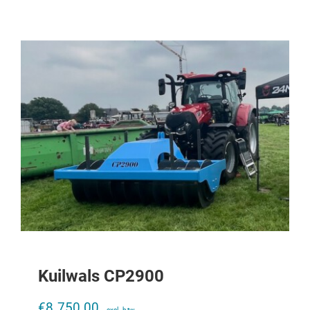
Kuilwals CP2900
Draagplaat K80 CASE IHC 956XL-
1056XL
€
8.750,00