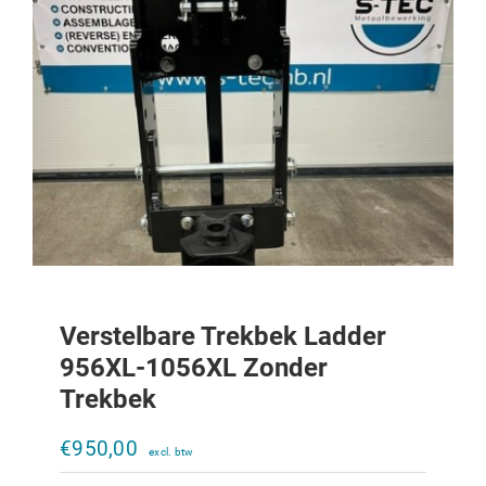
Verstelbare Trekbek Ladder
956XL-1056XL Zonder
Trekbek
Verstelbare trekbek Ladder 644-856
zonder trekbek
€
950,00
€
950,00