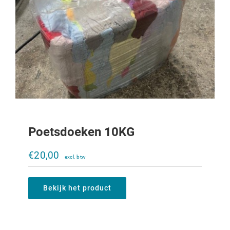
Poetsdoeken 10KG
Gemodificeerde Hydrauliek motor
(orbitrol).
€
20,00
€
200,00
Bekijk het product