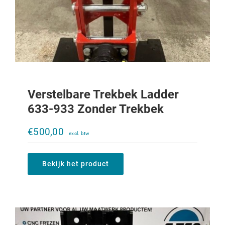
Verstelbare Trekbek Ladder
633-933 Zonder Trekbek
Verstelbare trekbek Ladder 956XL-
1056XL zonder trekbek
€
500,00
€
950,00
Bekijk het product