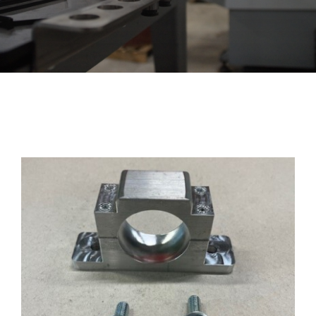
Contact
Midden lagersteun 4WD IHC
Winkelwagen
€
225,00