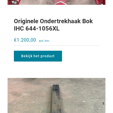
Originele Ondertrekhaak Bok
IHC 644-1056XL
Treklat IHC 644-1056XL
€
1.200,00
€
395,00
Bekijk het product