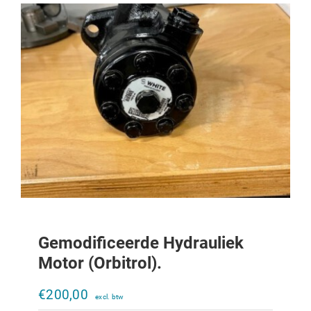
Gemodificeerde Hydrauliek
Motor (orbitrol).
Hydroliek motor OMPX80
€
200,00
€
305,00