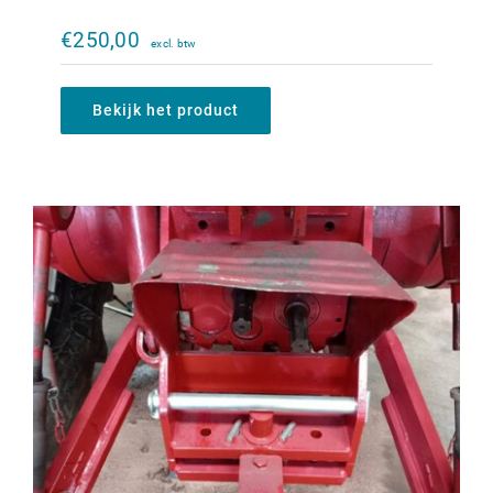
Originele ondertrekhaak bok IHC 644-
1056XL
€
250,00
€
1.200,00
Bekijk het product