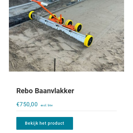
Rebo Baanvlakker
Kuilwals CP2900
€
750,00
€
8.750,00
Bekijk het product