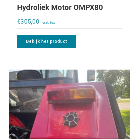
Hydroliek Motor OMPX80
Beschermkapje heffing IHC XL
SensOdraulic
€
305,00
€
75,00
Bekijk het product