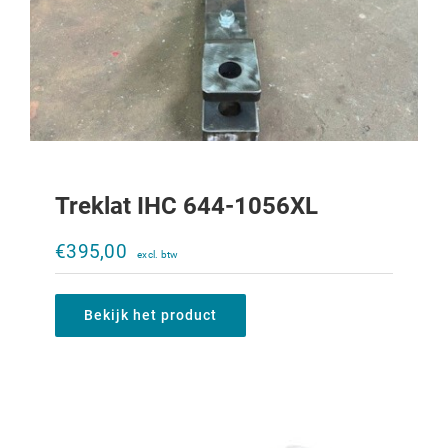
Treklat IHC 644-1056XL
Klapbare trekpen
€
395,00
€
10,00
Bekijk het product