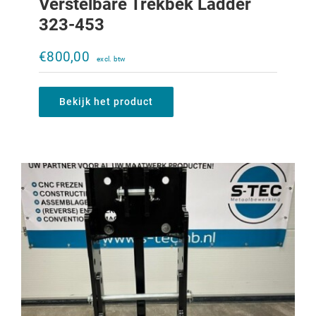
Verstelbare Trekbek Ladder
323-453
Verstelbare trekbek Ladder 956XL-
1056XL
€
800,00
€
1.310,00
Bekijk het product