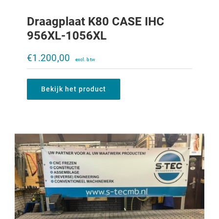
Draagplaat K80 CASE IHC
956XL-1056XL
Draagplaat K80 2x K50 CASE IHC 956XL-
1056XL
€
1.200,00
€
1.700,00
Bekijk het product