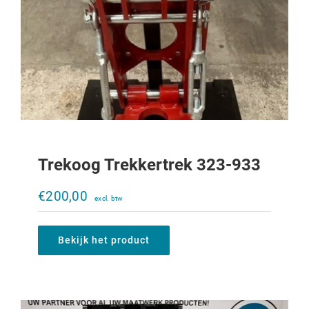
Trekoog Trekkertrek 323-933
Verstelbare trekbek Ladder 644-856
€
200,00
€
1.310,00
Bekijk het product