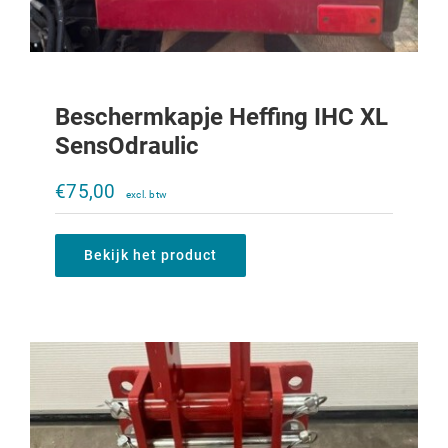
Beschermkapje Heffing IHC XL
SensOdraulic
Trekoog trekkertrek 323-933
€
75,00
€
200,00
Bekijk het product