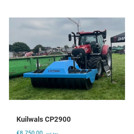
Kuilwals CP2900
Draagplaat K80 CASE IHC 956XL-
1056XL
€
8.750,00