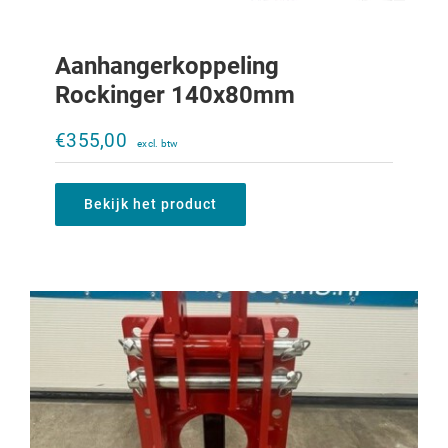
Aanhangerkoppeling
Rockinger 140x80mm
Verstelbare trekbek Ladder 633-933
zonder trekbek
€
355,00
€
500,00
Bekijk het product