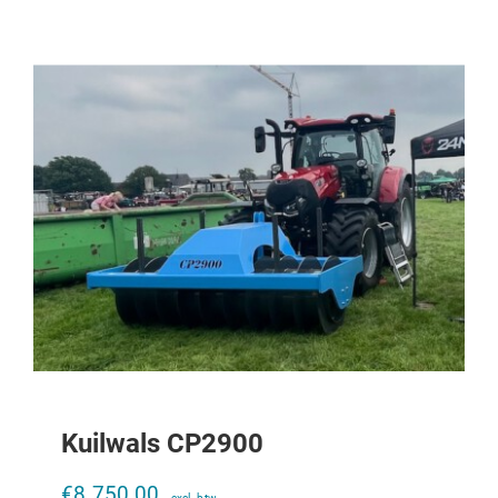
Kuilwals CP2900
Draagplaat K80 CASE IHC 956XL-
1056XL
€
8.750,00