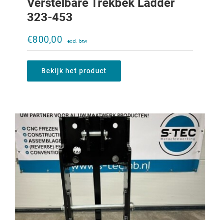
Verstelbare Trekbek Ladder
323-453
Verstelbare trekbek Ladder 956XL-
1056XL
€
800,00
€
1.310,00
Bekijk het product