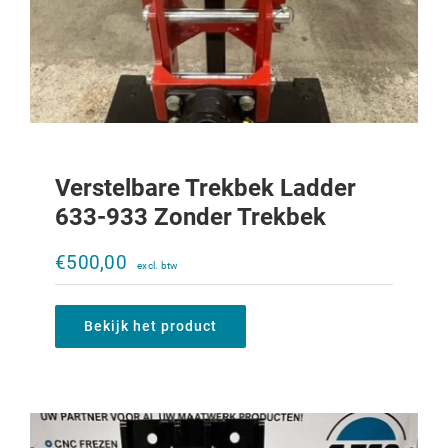
Verstelbare Trekbek Ladder
633-933 Zonder Trekbek
Verstelbare trekbek Ladder 956XL-
1056XL zonder trekbek
€
500,00
€
950,00
Bekijk het product