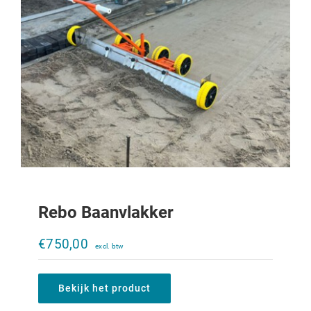
Rebo Baanvlakker
Kuilwals CP2900
€
750,00
€
8.750,00
Bekijk het product