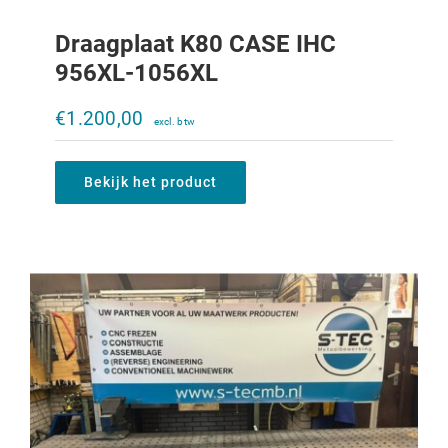
Draagplaat K80 CASE IHC
956XL-1056XL
Draagplaat K80 2x K50 CASE IHC 956XL-
1056XL
€
1.200,00
€
1.700,00
Bekijk het product