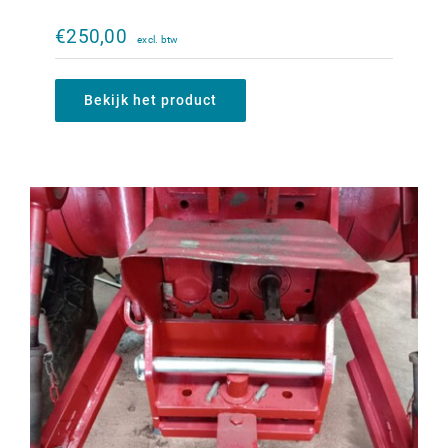
Originele ondertrekhaak bok IHC 644-
1056XL
€
250,00
€
1.200,00
Bekijk het product