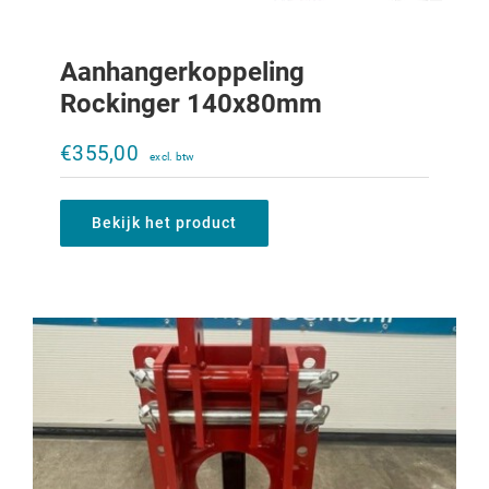
Aanhangerkoppeling
Rockinger 140x80mm
Verstelbare trekbek Ladder 633-933
zonder trekbek
€
355,00
€
500,00
Bekijk het product