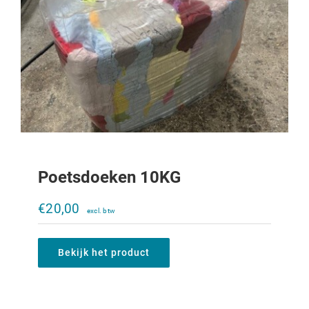
Poetsdoeken 10KG
Gemodificeerde Hydrauliek motor
(orbitrol).
€
20,00
€
200,00
Bekijk het product