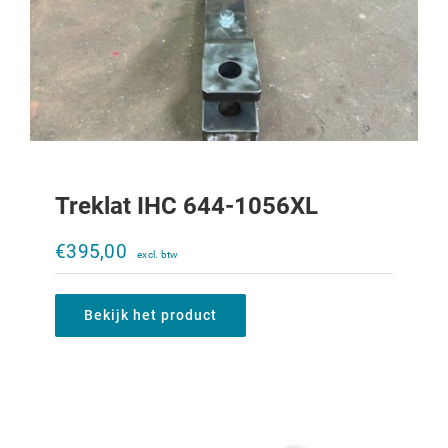
Treklat IHC 644-1056XL
Klapbare trekpen
€
395,00
€
10,00
Bekijk het product