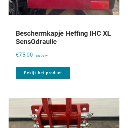
Beschermkapje Heffing IHC XL
SensOdraulic
Trekoog trekkertrek 323-933
€
75,00
€
200,00
Bekijk het product