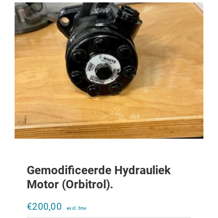
Gemodificeerde Hydrauliek
Motor (orbitrol).
Hydroliek motor OMPX80
€
200,00
€
305,00