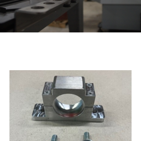
Contact
Midden lagersteun 4WD IHC
Winkelwagen
€
225,00