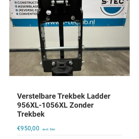
Verstelbare Trekbek Ladder
956XL-1056XL Zonder
Trekbek
Verstelbare trekbek Ladder 644-856
zonder trekbek
€
950,00
€
950,00