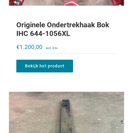
Originele Ondertrekhaak Bok
IHC 644-1056XL
Treklat IHC 644-1056XL
€
1.200,00
€
395,00
Bekijk het product