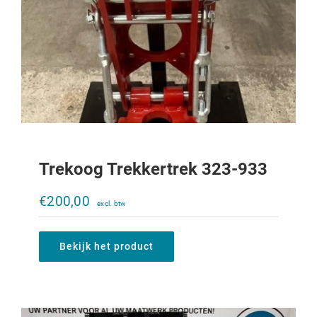
Trekoog Trekkertrek 323-933
Verstelbare trekbek Ladder 644-856
€
200,00
€
1.310,00
Bekijk het product