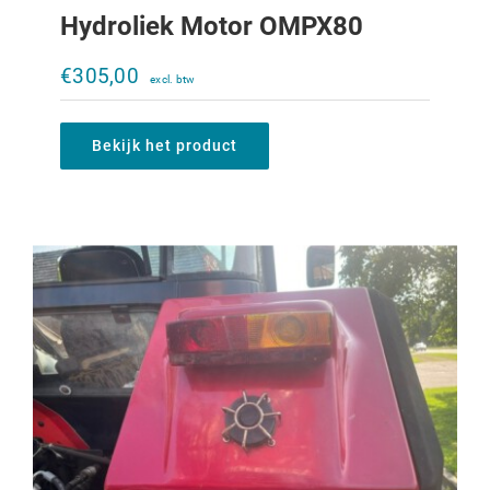
Hydroliek Motor OMPX80
Beschermkapje heffing IHC XL
SensOdraulic
€
305,00
€
75,00
Bekijk het product