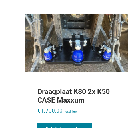
Draagplaat K80 2x K50
CASE Maxxum
Treklat IHC 644-1056XL
€
1.700,00
€
395,00