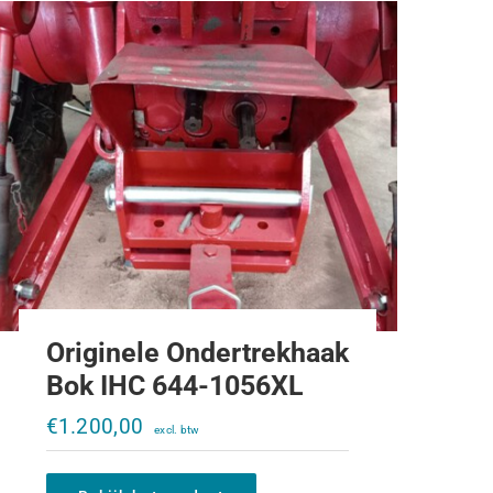
Originele Ondertrekhaak
Bok IHC 644-1056XL
Aanhangerkoppeling Rockinger
120x55mm
€
1.200,00
€
335,00