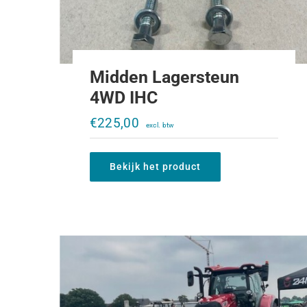
Midden Lagersteun
4WD IHC
Kuilwals CP2900
€
225,00
€
8.750,00
Bekijk het product