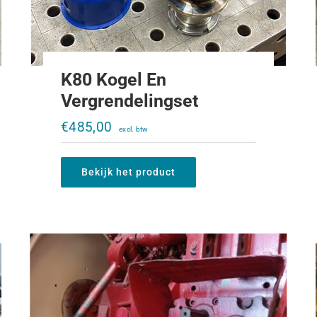
K80 Kogel En
Vergrendelingset
Draagplaat K80 CASE IHC 956XL-
1056XL
€
485,00
€
1.200,00
Bekijk het product