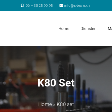
06 – 30 25 90 95
info@s-tecmb.nl
Home
Diensten
Ma
K80 Set
Home
»
K80 set