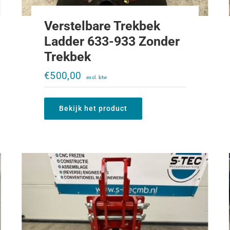
Verstelbare Trekbek
Ladder 633-933 Zonder
Trekbek
Verstelbare trekbek Ladder 323-453
zonder trekbek
€
500,00
€
500,00
Bekijk het product