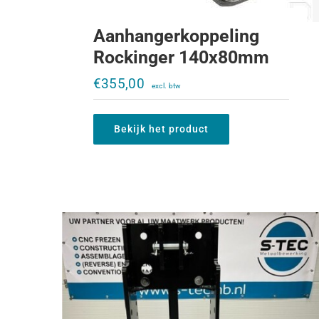
Aanhangerkoppeling
Rockinger 140x80mm
Verstelbare trekbek Ladder 644-856
€
355,00
zonder trekbek
€
950,00
Bekijk het product