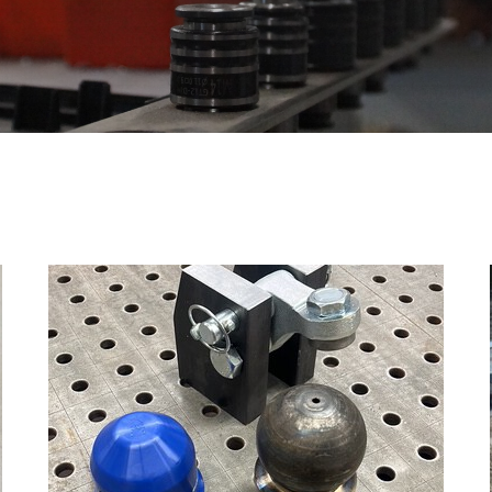
K80 kogel en vergrendelingset
€
485,00