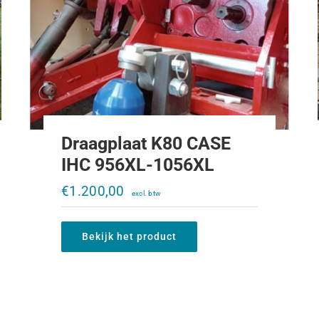
Draagplaat K80 CASE
IHC 956XL-1056XL
€
1.200,00
Trekoog trekkertrek 644-1056XL
€
250,00
Bekijk het product