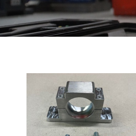
Midden lagersteun 4WD IHC
€
225,00