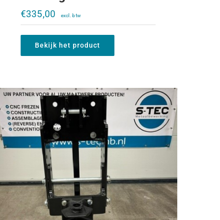
1056XL zonder trekbek
€
335,00
€
950,00
Bekijk het product