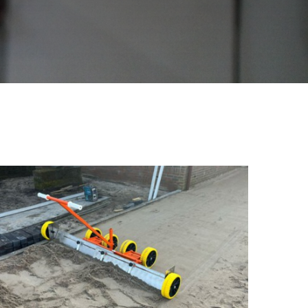
Rebo Baanvlakker
€
750,00