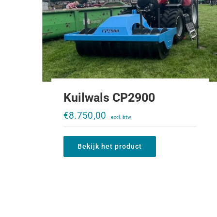
Kuilwals CP2900
€
8.750,00
Draagplaat K80 2x K50 CASE Maxxum
Bekijk het product
€
1.700,00