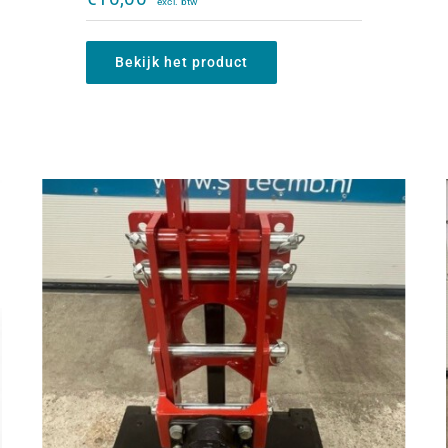
zonder trekbek
€
500,00
Bekijk het product