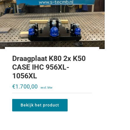
Draagplaat K80 2x K50
CASE IHC 956XL-
1056XL
Originele ondertrekhaak bok IHC 644-
1056XL
€
1.700,00
€
1.200,00
Bekijk het product