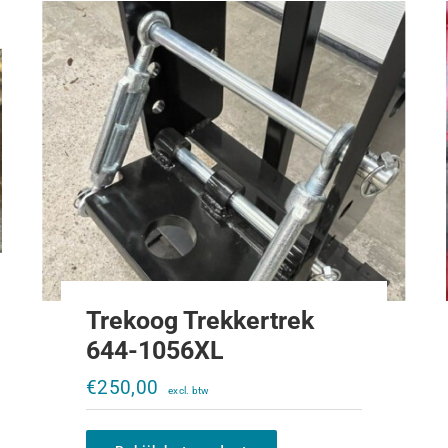
Trekoog Trekkertrek
644-1056XL
Klapbare trekpen
€
250,00
€
10,00