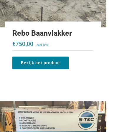
Rebo Baanvlakker
Draagplaat K80 2x K50 CASE IHC
€
750,00
956XL-1056XL
€
1.700,00
Bekijk het product